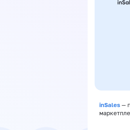
inSales
— п
маркетпле