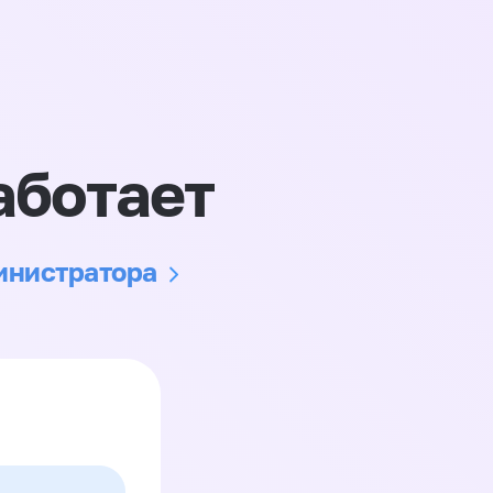
аботает
министратора