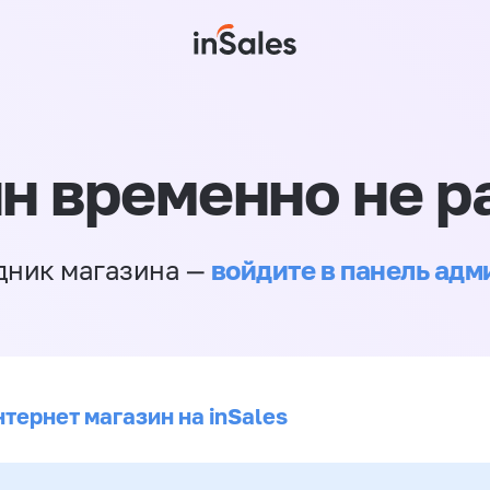
н временно не р
войдите в панель ад
дник магазина —
тернет магазин на inSales