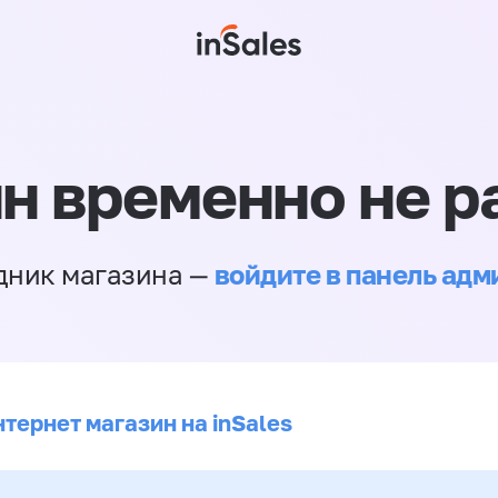
н временно не р
войдите в панель ад
дник магазина —
тернет магазин на inSales