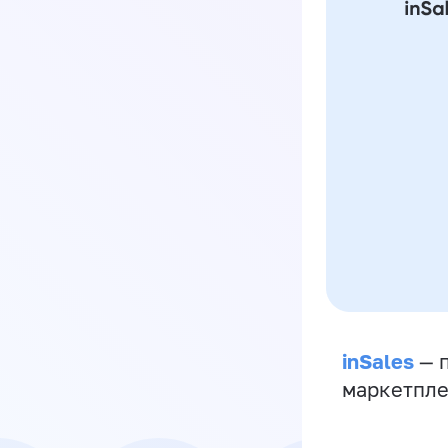
inSales
— п
маркетпле