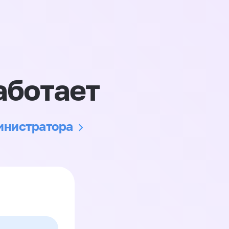
аботает
министратора