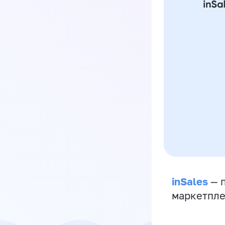
inSales
— п
маркетпле