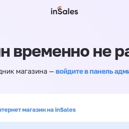
н временно не р
войдите в панель ад
дник магазина —
тернет магазин на inSales