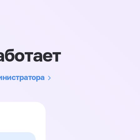
аботает
министратора